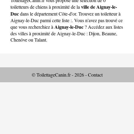
ToilettageCanin.fr
vous propose une sélection de 0
ville de Aignay-le-
toiletteurs de chiens à proximité de la
Duc
dans le département
Côte-d'or
. Trouvez un toiletteur à
Aignay-le-Duc parmi cette liste :. Vous n'avez pas trouvé ce
Aignay-le-Duc
que vous recherchiez à
? Accédez aux listes
des villes à proximité de Aignay-le-Duc :
Dijon
,
Beaune
,
Chenôve
ou
Talant
.
© ToilettageCanin.fr - 2026 -
Contact