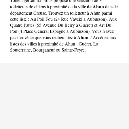
ToilettageCanin.fr
vous propose une sélection de 3
ville de Ahun
toiletteurs de chiens à proximité de la
dans le
département
Creuse
. Trouvez un toiletteur à Ahun parmi
cette liste :
Au Poil Fou (24 Rue Vaveix à Aubusson)
,
Aux
Quatre Pattes (55 Avenue Du Berry à Guéret)
et
Art Du
Poil (4 Place Général Espagne à Aubusson)
. Vous n'avez
Ahun
pas trouvé ce que vous recherchiez à
? Accédez aux
listes des villes à proximité de Ahun :
Guéret
,
La
Souterraine
,
Bourganeuf
ou
Sainte-Feyre
.