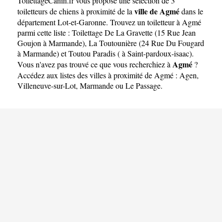
ToilettageCanin.fr
vous propose une sélection de 3
ville de Agmé
toiletteurs de chiens à proximité de la
dans le
département
Lot-et-Garonne
. Trouvez un toiletteur à Agmé
parmi cette liste :
Toilettage De La Gravette (15 Rue Jean
Goujon à Marmande)
,
La Toutounière (24 Rue Du Fougard
à Marmande)
et
Toutou Paradis ( à Saint-pardoux-isaac)
.
Agmé
Vous n'avez pas trouvé ce que vous recherchiez à
?
Accédez aux listes des villes à proximité de Agmé :
Agen
,
Villeneuve-sur-Lot
,
Marmande
ou
Le Passage
.