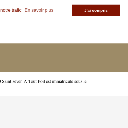
otre trafic.
En savoir plus
J'ai compris
Saint-sever. A Tout Poil est immatriculé sous le