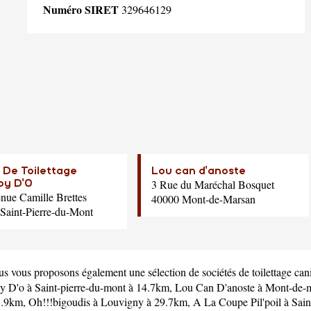
Numéro SIRET
329646129
 De Toilettage
Lou can d'anoste
3 Rue du Maréchal Bosquet
py D'O
nue Camille Brettes
40000 Mont-de-Marsan
Saint-Pierre-du-Mont
us vous proposons également une sélection de sociétés de toilettage can
py D'o
à Saint-pierre-du-mont à 14.7km,
Lou Can D'anoste
à Mont-de-m
28.9km,
Oh!!!bigoudis
à Louvigny à 29.7km,
A La Coupe Pil'poil
à Sain